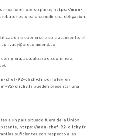
nstrucciones por su parte,
https://mon-
probatorios o para cumplir una obligación
ctificación u oponerse a su tratamiento, el
ión: privacy@urecommend.co
r
corrigiera, actualizara o suprimiera,
e).
n-chef-92-clichy.fr
por la ley, en
ef-92-clichy.fr
pueden presentar una
ntes a un país situado fuera de la Unión
obstante,
https://mon-chef-92-clichy.fr
rantías suficientes con respecto a las