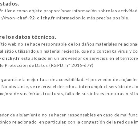
estados.
fr
tiene como objeto proporcionar información sobre las actividad
://mon-chef-92-clichy.fr
información lo más precisa posible.
re los datos técnicos.
l sitio web no se hace responsable de los daños materiales relacionad
al sitio utilizando un material reciente, que no contenga virus y 
clichy.fr
está alojado en un proveedor de servicios en el territor
 de Protección de Datos (RGPD: n° 2016-679)
 garantice la mejor tasa de accesibilidad. El proveedor de alojamie
o. No obstante, se reserva el derecho a interrumpir el servicio de 
ejora de sus infraestructuras, fallo de sus infraestructuras o si l
edor de alojamiento no se hacen responsables en caso de mal funci
fónico relacionado, en particular, con la congestión de la red que im