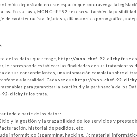
contenido depositado en este espacio que contravenga la legislación
datos. En su caso, MON CHEF 92 se reserva también la posibilidad de
je de carácter racista, injurioso, difamatorio o pornográfico, ind
s.
nto de los datos que recoge,
https://mon-chef-92-clichy.fr
se co
ar, le corresponde establecer las finalidades de sus tratamientos 
ogida de sus consentimientos, una información completa sobre el t
conforme a la realidad. Cada vez que
https://mon-chef-92-clichy
azonables para garantizar la exactitud y la pertinencia de los Da
-92-clichy.fr
los trata.
ar todo o parte de los datos:
Sitio y la gestión y la trazabilidad de los servicios y presta
 facturación, historial de pedidos, etc.
raude informático (spamming, hacking…): material informático