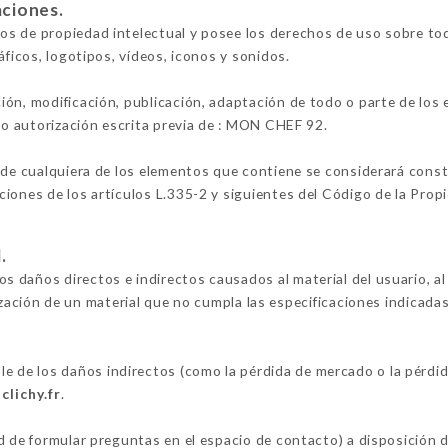
aciones.
s de propiedad intelectual y posee los derechos de uso sobre todo
áficos, logotipos, vídeos, iconos y sonidos.
ión, modificación, publicación, adaptación de todo o parte de los
lvo autorización escrita previa de : MON CHEF 92.
 de cualquiera de los elementos que contiene se considerará constit
iones de los artículos L.335-2 y siguientes del Código de la Propi
.
 daños directos e indirectos causados al material del usuario, al
lización de un material que no cumpla las especificaciones indicadas
de los daños indirectos (como la pérdida de mercado o la pérdid
clichy.fr
.
d de formular preguntas en el espacio de contacto) a disposición 