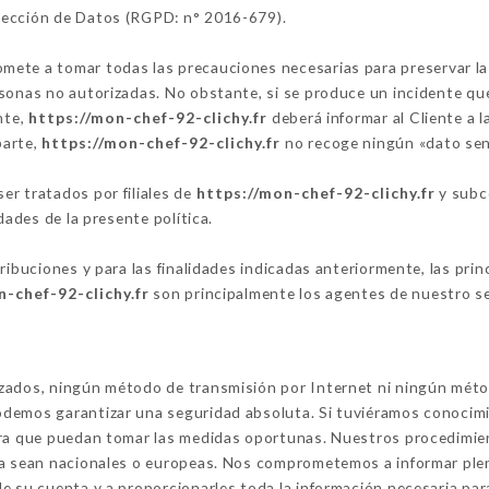
tección de Datos (RGPD: n° 2016-679).
ete a tomar todas las precauciones necesarias para preservar la 
sonas no autorizadas. No obstante, si se produce un incidente que 
nte,
https://mon-chef-92-clichy.fr
deberá informar al Cliente a 
parte,
https://mon-chef-92-clichy.fr
no recoge ningún «dato sen
r tratados por filiales de
https://mon-chef-92-clichy.fr
y subco
dades de la presente política.
tribuciones y para las finalidades indicadas anteriormente, las pr
n-chef-92-clichy.fr
son principalmente los agentes de nuestro ser
izados, ningún método de transmisión por Internet ni ningún mét
demos garantizar una seguridad absoluta. Si tuviéramos conocimi
ara que puedan tomar las medidas oportunas. Nuestros procedimien
ya sean nacionales o europeas. Nos comprometemos a informar ple
e su cuenta y a proporcionarles toda la información necesaria par