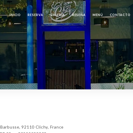
INICIO
RESERVA
GALERÍA
RESEÑA
MENÚ
CONTACTO
arbusse, 92110 Clichy, France