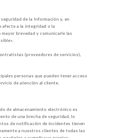
seguridad de la Información y, en
afecte a la integridad o la
la mayor brevedad y comunicarle las
sible».
ntratistas (proveedores de servicios),
incipales personas que pueden tener acceso
vicio de atención al cliente.
odo de almacenamiento electrónico es
ento de una brecha de seguridad, lo
tos de notificación de incidentes tienen
namente a nuestros clientes de todas las
a ayudarles a cumplir sus propias