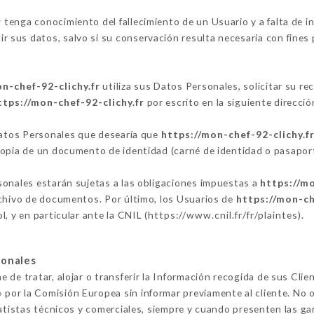
r
tenga conocimiento del fallecimiento de un Usuario y a falta de i
 sus datos, salvo si su conservación resulta necesaria con fines 
n-chef-92-clichy.fr
utiliza sus Datos Personales, solicitar su re
ttps://mon-chef-92-clichy.fr
por escrito en la siguiente direcc
 Datos Personales que desearía que
https://mon-chef-92-clichy.f
copia de un documento de identidad (carné de identidad o pasaport
sonales estarán sujetas a las obligaciones impuestas a
https://mo
rchivo de documentos. Por último, los Usuarios de
https://mon-ch
, y en particular ante la CNIL (
https://www.cnil.fr/fr/plaintes
).
sonales
e de tratar, alojar o transferir la Información recogida de sus Clie
por la Comisión Europea sin informar previamente al cliente. No 
ratistas técnicos y comerciales, siempre y cuando presenten las ga