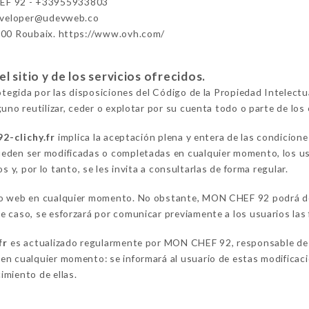
F 92 - +33955933803
eveloper@udevweb.co
100 Roubaix. https://www.ovh.com/
 sitio y de los servicios ofrecidos.
rotegida por las disposiciones del Código de la Propiedad Intelect
uno reutilizar, ceder o explotar por su cuenta todo o parte de los 
2-clichy.fr
implica la aceptación plena y entera de las condicione
eden ser modificadas o completadas en cualquier momento, los us
y, por lo tanto, se les invita a consultarlas de forma regular.
io web en cualquier momento. No obstante, MON CHEF 92 podrá deci
 caso, se esforzará por comunicar previamente a los usuarios las 
fr
es actualizado regularmente por MON CHEF 92, responsable de l
n cualquier momento: se informará al usuario de estas modificacion
imiento de ellas.