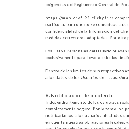
exigencias del Reglamento General de Pro
https://mon-chef-92-clichy.fr
se comprom
particular, para que no se comunique a per
confidencialidad de la Información del Clie
medidas correctoras adoptadas. Por otra 
Los Datos Personales del Usuario pueden se
exclusivamente para llevar a cabo las finali
Dentro de los límites de sus respectivas a
a los datos de los Usuarios de
https://mo
8. Notificación de incidente
Independientemente de los esfuerzos real
completamente seguro. Por lo tanto, no po
notificaríamos a los usuarios afectados p
en cuenta nuestras obligaciones legales, 
cuestiones relacionadas con la seguridad d