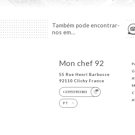
Também pode encontrar-
nos em…
Mon chef 92
P
G
55 Rue Henri Barbusse
A
92110 Clichy France
M
+33955933803
C
A
PT