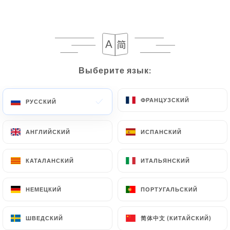
rouges etfraises
10.50€
Выберите язык:
Выберите язык:
NOS VIANDES
Persillé Angus
ФРАНЦУЗСКИЙ
ФРАНЦУЗСКИЙ
РУССКИЙ
РУССКИЙ
Garniture - Churros de purée ou Légumes Sauce
:Poivre ou Chimichurri
АНГЛИЙСКИЙ
АНГЛИЙСКИЙ
ИСПАНСКИЙ
ИСПАНСКИЙ
22.50€
КАТАЛАНСКИЙ
КАТАЛАНСКИЙ
ИТАЛЬЯНСКИЙ
ИТАЛЬЯНСКИЙ
Pièce de viande à partager
Voir notre ardoise - Garniture - Churros de purée
НЕМЕЦКИЙ
НЕМЕЦКИЙ
ПОРТУГАЛЬСКИЙ
ПОРТУГАЛЬСКИЙ
ou Légumes Sauce :Poivre ou Chimichurri
2 Pers
3 Pers
简体中文 (КИТАЙСКИЙ)
简体中文 (КИТАЙСКИЙ)
ШВЕДСКИЙ
ШВЕДСКИЙ
62.50€
85.50€